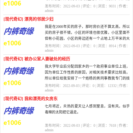
息，而小蛋就做个贤内助，把家里打理得井井有...
发布时间：2022-09-03 | 评论：
0
| 浏览：
9031
| 作者：
admin
[现代奇幻] 漂亮的邻居少妇
我是在2000年买的房子，那时房价还不算太髙，所以
买的房子很不错，小区的环境也很优雅，小区里面不
但有小花园，小区的旁边还有一个占地上万平米的大
花园，树木郁郁葱葱，亭台楼阁，喷泉都有...
发布时间：2022-09-03 | 评论：
0
| 浏览：
8914
| 作者：
admin
[现代奇幻] 被办公室人妻破处的经历
我大学毕业后分配回家乡的一个政府事业单位上班，
因为单位工作性质的原因，对相关技术要求比较高，
所以单位给我安排了一个姓杨的男同事教我专门的技
术操作，他比我大５岁，虽然人长得其...
发布时间：2022-09-03 | 评论：
0
| 浏览：
12332
| 作者：
admin
[现代奇幻] 我和漂亮的女房东
七月将近，炎热的夏天让人感到窒息，没有风，似乎
毒辣的太阳把它逼走。
而女人总是喜欢穿极薄的透明装，让她们的乳房
发布时间：2022-09-03 | 评论：
0
| 浏览：
7618
| 作者：
有更多的空气，望着她们那
admin