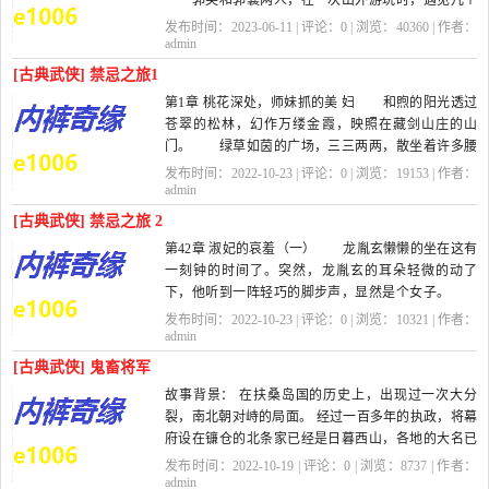
郭芙和郭襄两人，在一次出外游玩时，遇见几个
蒙古人正在欺凌百姓，便出手斩了带头的蒙古人，没
发布时间：2023-06-11 | 评论：
0
| 浏览：
40360
| 作者：
想到那人竟是蒙古一个依附部落的王子，引来一队蒙
admin
古军队的追补，两人被抓进蒙...
[古典武侠] 禁忌之旅1
第1章 桃花深处，师妹抓的美 妇 和煦的阳光透过
苍翠的松林，幻作万缕金霞，映照在藏剑山庄的山
门。 绿草如茵的广场，三三两两，散坐着许多腰
系长剑的年青武士，欢笑之声不时从人...
发布时间：2022-10-23 | 评论：
0
| 浏览：
19153
| 作者：
admin
[古典武侠] 禁忌之旅 2
第42章 淑妃的哀羞（一） 龙胤玄懒懒的坐在这有
一刻钟的时间了。突然，龙胤玄的耳朵轻微的动了
下，他听到一阵轻巧的脚步声，显然是个女子。
他知道，那个令他很好奇的淑妃来了。...
发布时间：2022-10-23 | 评论：
0
| 浏览：
10321
| 作者：
admin
[古典武侠] 鬼畜将军
故事背景： 在扶桑岛国的历史上，出现过一次大分
裂，南北朝对峙的局面。 经过一百多年的执政，将幕
府设在镰仓的北条家已经是日暮西山，各地的大名已
经纷纷据地而自治，渐渐和...
发布时间：2022-10-19 | 评论：
0
| 浏览：
8737
| 作者：
admin