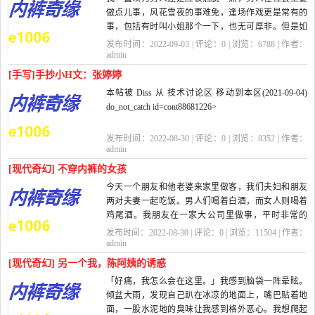
做点儿事，风花雪夜的事难免，逢场作戏更是常有的
事，包括有时叫小姐那个一下，也无可厚非。但是如
果玩女人多了，会带来一个问题：就是会...
发布时间：2022-09-03 | 评论：
0
| 浏览：
6788
| 作者：
admin
[手写]手抄小H文：张婷婷
本帖被 Diss 从 技术讨论区 移动到本区(2021-09-04)
do_not_catch id=cont88681226>
do_not_catch id=cont88682409>优秀
发布时间：2022-08-30 | 评论：
0
| 浏览：
8352
| 作者：
admin
非常。
[现代奇幻] 不穿内裤的女孩
今天一个朋友和他老婆来家里做客，我们夫妇和朋友
手抄本。。。边抄边脑补？
两对夫妻一起吃饭。男人们喝着白酒，而女人则喝着
鸡尾酒。我朋友在一家大公司里做事，平时非常的
这...
忙，所以他老婆就乾脆在家做了全职...
发布时间：2022-08-30 | 评论：
0
| 浏览：
11504
| 作者：
admin
[现代奇幻] 另一个我，陈阿姨的诱惑
「好痛，我怎么会在这里。」我感到脑袋一阵晕眩。
倾盆大雨，发现自己趴在冰凉的地面上，嘴巴贴着地
面，一股水泥地的臭味让我感到格外恶心。我想爬起