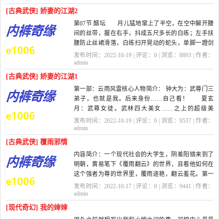
[古典武侠] 娇妻的江湖2
第07节 醋坛 月儿猛地窜上了半空，在空中解开腰
间的丝带，握在右手，抖成五尺多长的白练；左手扶
腰防止丝裙滑落，白练扫开晃动的蛇头，单脚一蹬剑
柄，再飘飞起来。 看来月儿只有这...
发布时间：2022-10-19 | 评论：
0
| 浏览：
8893
| 作者：
admin
[古典武侠] 娇妻的江湖1
第一部：云雨风雷核心人物简介： 钟大为：武尊门三
弟子，也就是我。后来身份……自己看！ 夏玄
月：武尊女徒。武林四大美女……之上的超级美
女…… 武尊：名字不知道，似乎复姓独...
发布时间：2022-10-19 | 评论：
0
| 浏览：
9537
| 作者：
admin
[古典武侠] 覆雨邪情
内容简介：一个现代社会的大学生，阴差阳错来到了
明朝，黄易笔下《覆雨翻云》的世界，且看他如何在
这个强者为尊的世界里，覆雨逐艳，翻云羞花。第一
卷 回到明朝第001章 覆雨翻云 夜...
发布时间：2022-10-17 | 评论：
0
| 浏览：
9441
| 作者：
admin
[现代奇幻] 我的婶婶