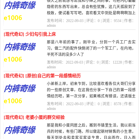
很久之前就想写出我和小婶之间的事，可把内心最最
隐密的东西写出来，总会有些犹豫，这几天孤寂到了
极致，便试着写写吧，喜欢看文中到处是啊啊啊加上
无数省略号的就不要读我写的东西了...
发布时间：2022-09-03 | 评论：
0
| 浏览：
9534
| 作者：
admin
[现代奇幻] 少妇勾引我上床
那是八年前的事了，刚毕业，分到一个兵工厂去实
习，做二汽的配件快倒闭了的一个军工厂，在内地，
半死不活的没多少人了
发布时间：2022-09-03 | 评论：
0
| 浏览：
12228
| 作者：
刚去那会儿，厂里住房有点紧，安排我们在厂子
admin
周围的村子的住...
[现代奇幻] [原创]自己的第一段感情经历
小弟新上岸，初来乍到，比较喜欢看各位大哥们分享
的一些原创文章，在这我也分享一下自己的第一段感
情经历吧，第一次分享，如果格式有错误，还请版主
提醒。
发布时间：2022-09-03 | 评论：
0
| 浏览：
8578
| 作者：
我是在一个小县城里长大，在上...
admin
[现代奇幻] 老婆小蛋的群交经验
那是我和小蛋同居之后，搬到市镇里生活，我以前当
兵的时候，有些门路，所以做起钢材销售的小生意，
每天到处去和卖家买家谈生意，日出而作，日入而