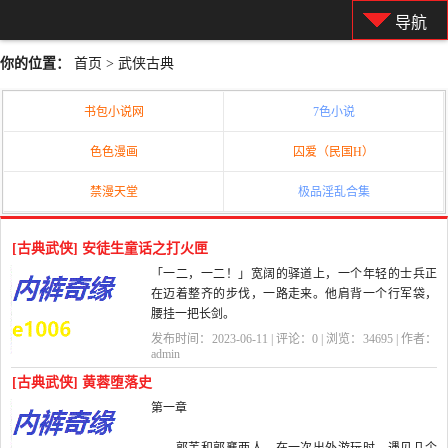
导航
你的位置：
首页
>
武侠古典
书包小说网
7色小说
色色漫画
囚爱（民国H）
禁漫天堂
极品淫乱合集
[古典武侠] 安徒生童话之打火匣
「一二，一二！」宽阔的驿道上，一个年轻的士兵正
在迈着整齐的步伐，一路走来。他肩背一个行军袋，
腰挂一把长剑。
发布时间：2023-06-11 | 评论：
0
| 浏览：
34695
| 作者：
这位士兵参加过好几次战争，现在退役回家去。
admin
[古典武侠] 黄蓉堕落史
正当士兵怀揣...
第一章