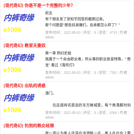
丰满要胀出来的胸部，你更会感觉空...
[现代奇幻] 你是不是一个完整的少年？
前言
有个朋友发了张知乎回答的截图过来。
那个问题是“那些扶弟魔们，后来都怎么样了？”
回答讲的是答主的母亲为了让弟弟的孩子上最好的幼
发布时间：2022-09-03 | 评论：
0
| 浏览：
4719
| 作者：
儿园，一路上好学校，不惜让弟媳带着孩...
admin
[现代奇幻] 教室夫妻奴
第一章 熟妇史姐
我属于一个自由职业者，所从事的职业很是特殊，" 憋
宝".看过《鬼吹灯》
发布时间：2022-09-03 | 评论：
0
| 浏览：
7581
| 作者：
一类盗墓小说的朋友，肯定都看到过" 南蛮子憋宝" 这
admin
一词汇。这一行当简单通
[现代奇幻] 出轨的诱惑
澳门。
俗地说，就是...
在这座闻名遐迩的东方赌城里，每个角落都时刻
充满着纸醉金迷的诱惑。夜幕降临，白炽的夕阳终于
发布时间：2022-09-03 | 评论：
0
| 浏览：
6364
| 作者：
隐身于暗夜，却没有带走光芒和燥热。辉煌的灯火如
admin
同阳光一样明媚，刺破黑...
[现代奇幻] 钓到的熟女经理
我一直以为男人还是应该洒脱一点，男人在社会上要