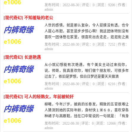
来却完全动不了。这是怎了？
发布时间：2022-08-30 | 评论：
0
| 浏览：
9206
| 作者：
我记...
admin
[现代奇幻] 不知羞耻的老公
人世的感情，就是那么复杂，令人捉摸没有透，也令
人提心吊胆，甚至是步步惊心啊！我这团体特别没有
喜欢一团体憋在家里，很喜欢出去走走，逛逛街之类
的。而且我特别喜欢去旅游，拿着相机，四处...
发布时间：2022-08-30 | 评论：
0
| 浏览：
7252
| 作者：
admin
[现代奇幻] 长途艳遇
从小就幻想能有次艳遇，有个美女主动过来找你，
说，帅哥，我真喜欢你，咱们做个朋友呗，可很多年
过去了，依旧是梦想，但白日梦还是要天天做滴
你还别说，老天不负有心人，这样的好事还真来...
发布时间：2022-08-30 | 评论：
0
| 浏览：
6216
| 作者：
admin
[现代奇幻] 可人的轻熟女，年前被轮奸
柳曦，今年27岁，披肩的长卷发，精致的五官很难让
人猜测到她的实际年龄，身材快１米６８，喜欢穿各
种裙子与高跟鞋，挂在口中常说的一句就是：「有身
高，就是任性」，前凸后翘还又苗条高挑的身材与时...
发布时间：2022-08-30 | 评论：
0
| 浏览：
12666
| 作者：
admin