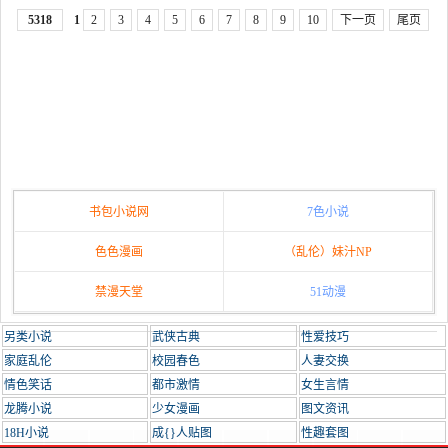
5318
1
2
3
4
5
6
7
8
9
10
下一页
尾页
书包小说网
7色小说
色色漫画
（乱伦）妹汁NP
禁漫天堂
51动漫
另类小说
武侠古典
性爱技巧
家庭乱伦
校园春色
人妻交换
情色笑话
都市激情
女生言情
龙腾小说
少女漫画
图文资讯
18H小说
成{}人贴图
性趣套图